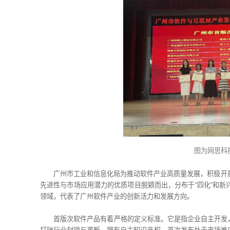
图为网思科
广州市工业和信息化局为推动软件产业高质量发展，积极开
先进性与市场应用潜力的优质项目脱颖而出，分布于“四化”和
领域，代表了广州软件产业的创新活力和发展方向。
首版次软件产品有着严格的定义标准。它是指企业自主开发