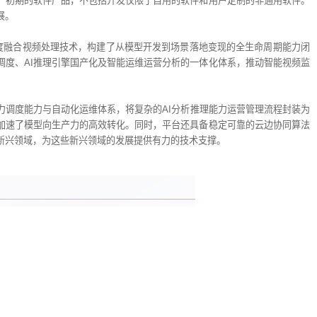
广初期的软件产品，不包括开发仅限于自用的软件和用户定制的非通用软件。
展。
深度融合视频处理技术，构建了从模型开发到场景落地变现的全生命周期能力闭
调度、AI推理引擎国产化及智能运维运营分析的一体化体系，推动智能视频监
力调度能力与自动化运维体系，将复杂的AI分析推理能力运营管理流程封装为
大加速了模型向生产力的高效转化。同时，平台还具备稳定可靠的云边协同算法
新兴领域，为这些新兴领域的发展提供有力的技术支撑。