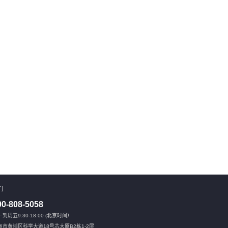
们
00-808-5058
到周五9:30-18:00 (北京时间）
州市黄埔区科学大道18号芯大厦B2栋1-2层