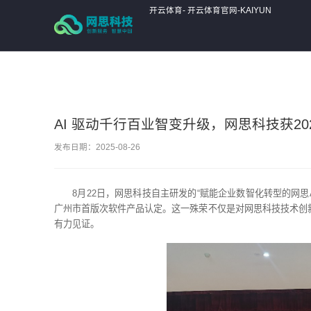
开云体育- 开云体育官网
开云体育- 开云体育官网-KAIYUN
SPORTS 开云官方网站
AI 驱动千行百业智变升级，网思科技获2
发布日期：2025-08-26
8月22日，网思科技自主研发的“赋能企业数智化转型的网思
广州市首版次软件产品认定。这一殊荣不仅是对网思科技技术创
有力见证。