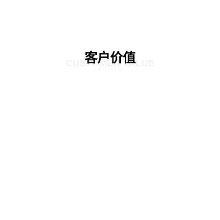
客户价值
CUSTOMER VALUE
01
产品业务能力展示：强调产品、技术和业务内容的更新、常展常新，结合受众
认知，提供有创意、印象深刻的展示。
02
企业品牌形象提升：强调企业精神、理念的发扬，立足开云体育- 开云体育官
网，打动观众、吸引来宾。
03
提升用户体验：通过优化产品设计、改进交互流程、提升服务质量等方式，全
面提升用户体验。这种优质体验能够增强用户对产品的信任度和依赖度，提高
用户黏性，为企业赢得更多忠实用户。