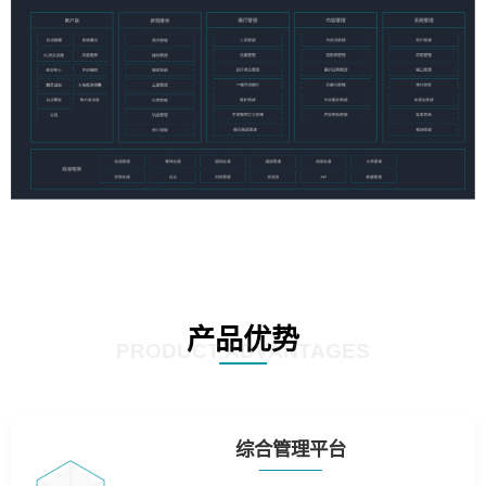
产品优势
PRODUCT ADVANTAGES
综合管理平台