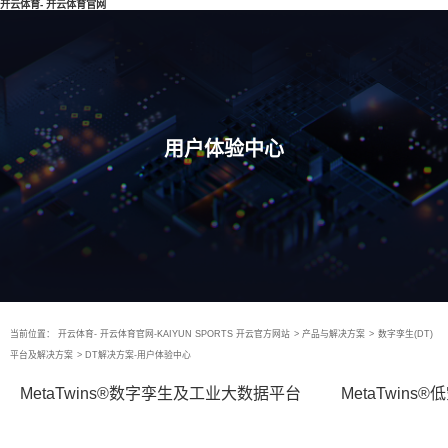
开云体育- 开云体育官网
用户体验中心
当前位置：
开云体育- 开云体育官网-KAIYUN SPORTS 开云官方网站
>
产品与解决方案
>
数字孪生(DT)
平台及解决方案
>
DT解决方案-用户体验中心
MetaTwins®数字孪生及工业大数据平台
MetaTwin