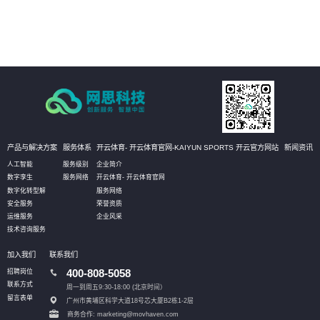
04
精准营销决策：
基于
大量用户数据，为企业提供精准的用户画像和市场洞察，
制定更加精准的营销策略和推广活动，提高营销效果和投资回报率。
产品与解决方案
服务体系
开云体育- 开云体育官网-KAIYUN SPORTS 开云官方网站
新闻资讯
人工智能
服务级别
企业简介
数字孪生
服务网络
开云体育- 开云体育官网
数字化转型解
服务网络
安全服务
荣誉资质
运维服务
企业风采
技术咨询服务
加入我们
联系我们
招聘岗位
400-808-5058
联系方式
周一到周五9:30-18:00 (北京时间）
留言表单
广州市黄埔区科学大道18号芯大厦B2栋1-2层
商务合作: marketing@movhaven.com