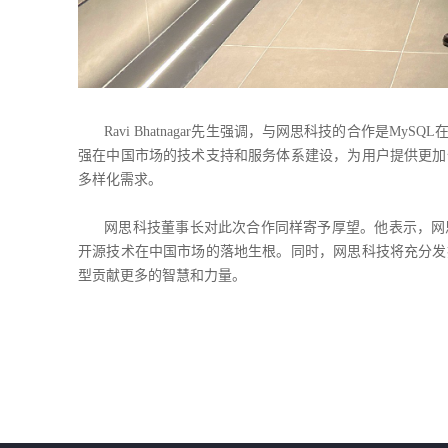
Ravi Bhatnagar先生强调，与网思科技的合作是
强在中国市场的技术支持和服务体系建设，为用户提供更加
多样化需求。
网思科技董事长对此次合作同样寄予厚望。他表示，网
开源技术在中国市场的落地生根。同时，网思科技将充分发
型贡献更多的智慧和力量。