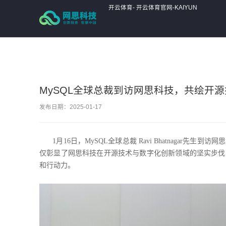
开云体育- 开云体育官网
开云体育- 开云体育官网-KAIYUN
SPORTS 开云官方网站
MySQL全球总裁到访网思科技，共绘开
发布日期：2025-01-17
1月16日，MySQL全球总裁 Ravi Bhatnaga
仅彰显了网思科技在开源技术与数字化创新领域的坚实步伐
和行动力。