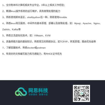
1、全日制本科计算机相关专业毕业，3年以上相关工作经验；
2、精通linux操作系统的运行维护，具有故障处理的能力
3、熟练使用脚本语言，shell/python任一种，熟练使用Ansible
4、熟悉linux常见服务、中间件的基本原理、部署以及故障处理，如：Mysql、Apache、Nginx、
Zabbix、Kafka等
5、熟悉主流虚拟化技术，如：VMware、KVM
6、具备网络方面的基础知识，熟悉常见的网络协议，如TCP/IP，转发原理，路由优先级等
7、了解容器技术，熟悉docker或podman
8、有良好的文档编写能力和沟通能力，有RHCE证书优先