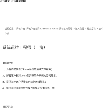
开云体育- 开云体育官网
当前位置：
开云体育- 开云体育官网-KAIYUN SPORTS 开云官方网站
>
加入我们
>
社会招聘
>
技术
体系
系统运维工程师（上海）
岗位职责：
1、为客户提供基于Linux系统的运维支撑服务；
2、解答客户针对Linux及开源软件系统的咨询需求；
3、提供基于客户场景的自动化运维脚本；
4、操作系统健康巡检及操作系统安全加固等工作
岗位要求：