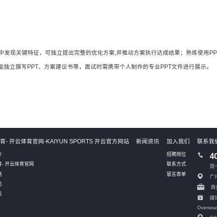
发现关键特征，可独立提出完整的优化方案,并推动方案执行达成结果；熟练使用PPT、
能独立撰写PPT、方案建议书等，面试时需携带个人制作的专业PPT文件进行展示。
育- 开云体育官网-KAIYUN SPORTS 开云官方网站
新闻资讯
加入我们
联系我
介
招聘岗位
4
- 开云体育官网
联系方式
周一
络
留言表单
广
质
商务
采
媒体
Oversea