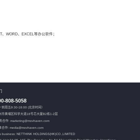
WORD、EXCEL等办公软件；
们
00-808-5058
到周五9:30-18:00 (北京时间）
州市黄埔区科学大道18号芯大厦B2栋1-2层
合作: marketing@movhaven.com
合作: media@movhaven.com
s business: NETTHINK HOLDINGS(HK)CO.,LIMITED