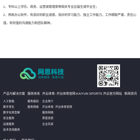
1、专科以上学历，商务、运营或管理类等相关专业应届生或毕业生；
2、熟练办公软件，有良好的职业道德，良好的学习能力、独立工作能力。工作细致严谨，责任心
强，有较强的沟通能力和团队精神。
产品与解决方案
服务体系
开云体育- 开云体育官网-KAIYUN SPORTS 开云官方网站
新闻资讯
人工智能
服务级别
企业简介
数字孪生
服务网络
开云体育- 开云体育官网
数字化转型解
服务网络
安全服务
荣誉资质
运维服务
企业风采
技术咨询服务