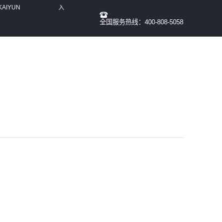
AIYUN
入
全国服务热线：400-808-5058
我
们