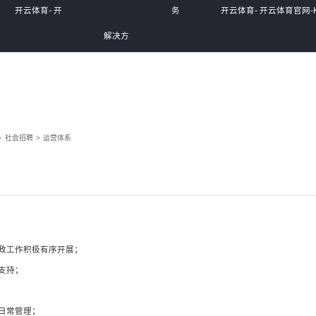
开云体育- 开
务
开云体育- 开云体育官网-K
解决方
云体育官网
体
SPORTS 开云官方网站
案
系
>
社会招聘
>
运营体系
政工作积极有序开展；
支持；
日常管理；