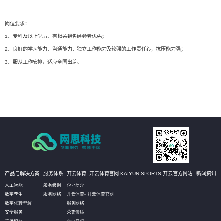
岗位要求：
1、专科及以上学历，有相关销售经验者优先；
2、良好的学习能力、沟通能力、独立工作能力及较强的工作责任心，抗压能力强；
3、服从工作安排，适应全国出差。
产品与解决方案
服务体系
开云体育- 开云体育官网-KAIYUN SPORTS 开云官方网站
新闻资讯
人工智能
服务级别
企业简介
数字孪生
服务网络
开云体育- 开云体育官网
数字化转型解
服务网络
安全服务
荣誉资质